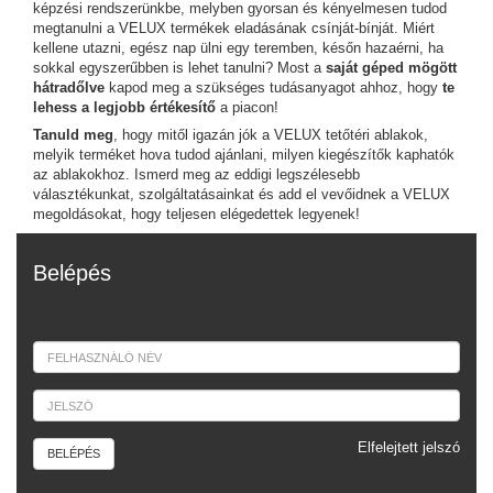
képzési rendszerünkbe, melyben gyorsan és kényelmesen tudod
megtanulni a VELUX termékek eladásának csínját-bínját. Miért
kellene utazni, egész nap ülni egy teremben, későn hazaérni, ha
sokkal egyszerűbben is lehet tanulni? Most a
saját géped mögött
hátradőlve
kapod meg a szükséges tudásanyagot ahhoz, hogy
te
lehess a legjobb értékesítő
a piacon!
Tanuld meg
, hogy mitől igazán jók a VELUX tetőtéri ablakok,
melyik terméket hova tudod ajánlani, milyen kiegészítők kaphatók
az ablakokhoz. Ismerd meg az eddigi legszélesebb
választékunkat, szolgáltatásainkat és add el vevőidnek a VELUX
megoldásokat, hogy teljesen elégedettek legyenek!
Belépés
Elfelejtett jelszó
BELÉPÉS