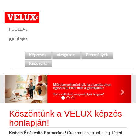
FŐOLDAL
BELÉPÉS
Képzések
Vizsgázom
Eredmények
Kapcsolat
Köszöntünk a VELUX képzés
honlapján!
Kedves Értékesítő Partnerünk!
Örömmel invitálunk meg Téged